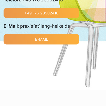
+49 176 23902410
E-Mail
: praxis[at]lang-heike.de
E-MAIL